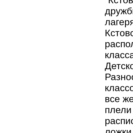
дружб
лагер
Кстов
распо
класс
Детско
Разно
класс
все ж
плели
распи
ложки