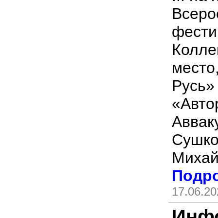
Всеро
фести
Колле
место
Русь»
«Авто
Аввак
Сушко
Михай
Подро
17.06.20
Инф