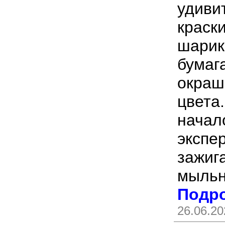
удиви
краски
шарик
бумаг
окраш
цвета
начал
экспе
зажиг
мыльн
Подро
26.06.20