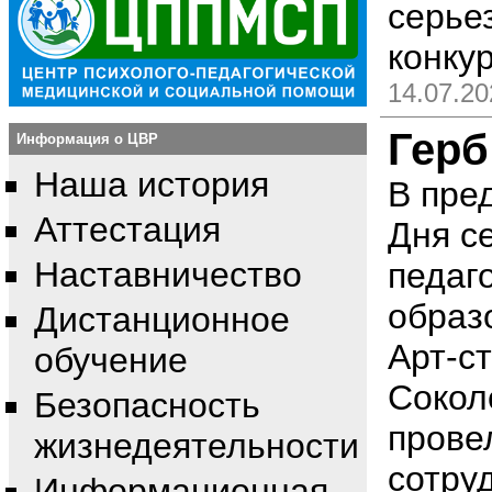
серье
конку
14.07.20
Герб
Информация о ЦВР
Наша история
В пре
Аттестация
Дня с
Наставничество
педаг
образ
Дистанционное
Арт-ст
обучение
Сокол
Безопасность
прове
жизнедеятельности
сотру
Информационная