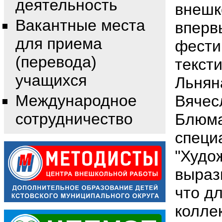
деятельность
внешк
Вакантные места
вперв
для приема
фести
(перевода)
тексти
учащихся
Льнян
Международное
Вячес
сотрудничество
Блюма
специ
"Худо
выраз
что д
колле