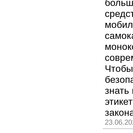
больш
средс
мобил
самок
монок
совре
Чтобы
безоп
знать
этикет
закон
23.06.20