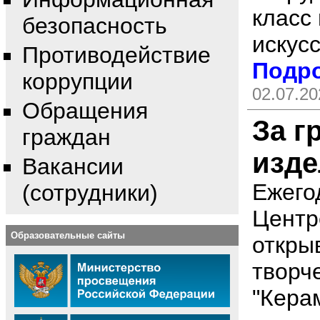
класс
безопасность
искусс
Противодействие
Подро
коррупции
02.07.20
Обращения
За г
граждан
изде
Вакансии
Ежего
(сотрудники)
Центр
Образовательные сайты
откры
творч
"Керам