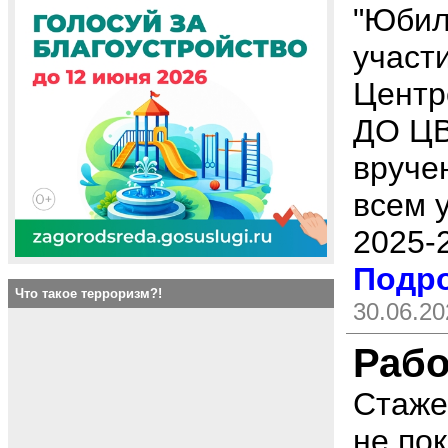
"Юбил
участ
Центр
ДО ЦВ
вруче
всем 
2025-
Подро
Что такое терроризм?!
30.06.20
Рабо
Стаже
не по