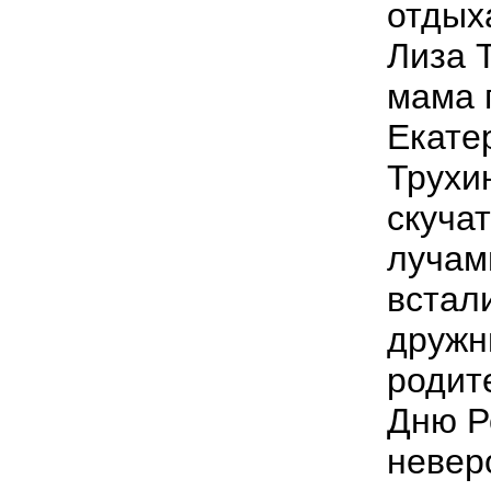
отдых
Лиза 
мама 
Екате
Трухи
скуча
лучам
встал
дружн
родит
Дню Р
невер