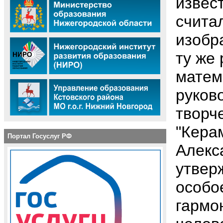
извес
считал
изобр
ту же
матем
руков
творч
"Кера
Портал Госуслуг РФ
Алекс
утвер
особо
гармо