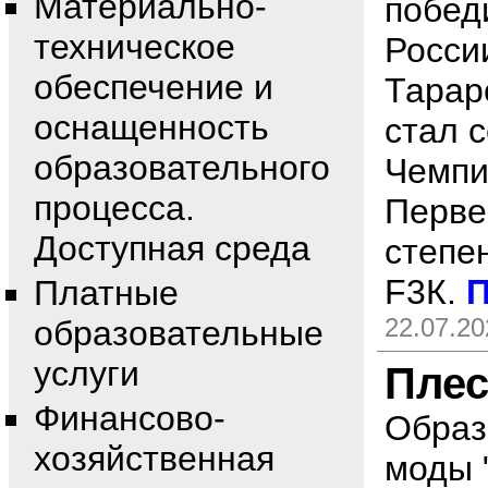
Материально-
побед
техническое
России
обеспечение и
Тарар
оснащенность
стал 
образовательного
Чемпи
процесса.
Перве
Доступная среда
степе
F3К.
П
Платные
22.07.20
образовательные
услуги
Плес
Финансово-
Образ
хозяйственная
моды