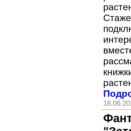
расте
Стаже
подкл
интер
вмест
рассм
книжки
расте
Подро
18.06.20
Фан