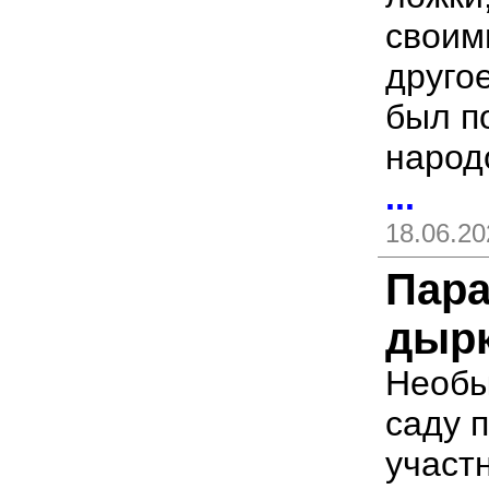
своим
друго
был п
народ
...
18.06.20
Пар
дыр
Необы
саду 
участ