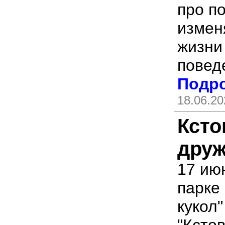
про по
измен
жизни
повед
Подро
18.06.20
Ксто
друж
17 ию
парке
кукол
"Кстов