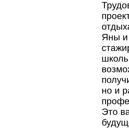
Трудо
проект
отдых
Яны и
стажи
школь
возмо
получ
но и р
профе
Это в
будущ