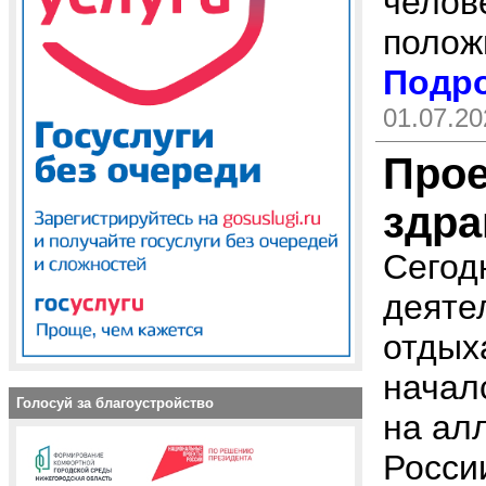
челов
полож
Подро
01.07.20
Прое
здра
Сегод
деяте
отдых
начал
Голосуй за благоустройство
на ал
России