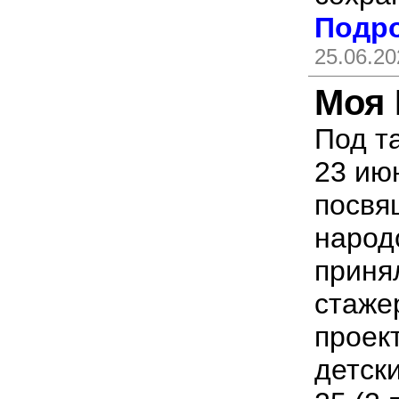
Подро
25.06.20
Моя 
Под т
23 ию
посвя
народ
приня
стаже
проек
детск