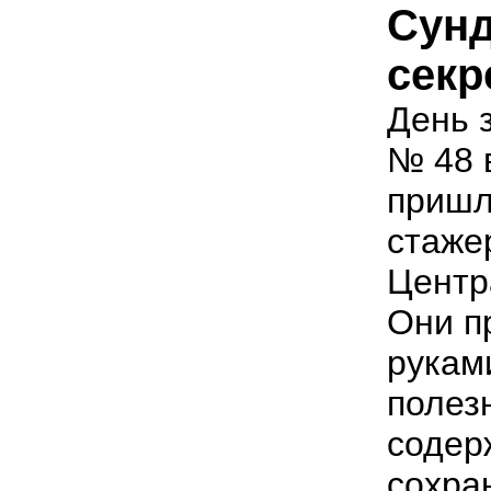
Сунд
секр
День 
№ 48 
пришл
стаже
Центр
Они п
рукам
полез
содер
сохра