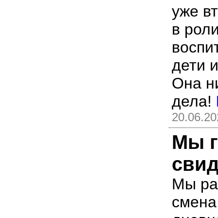
уже вт
в рол
воспи
дети 
Она н
дела!
20.06.20
Мы г
свид
Мы ра
смена