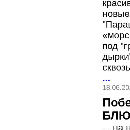
краси
новые
"Пара
«морс
под "
дырки
сквоз
...
18.06.20
Поб
БЛЮ
... н