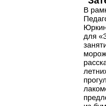
"Зат
В рам
Педаг
Юркин
для «
занят
морож
расск
летних
прогул
лаком
предл