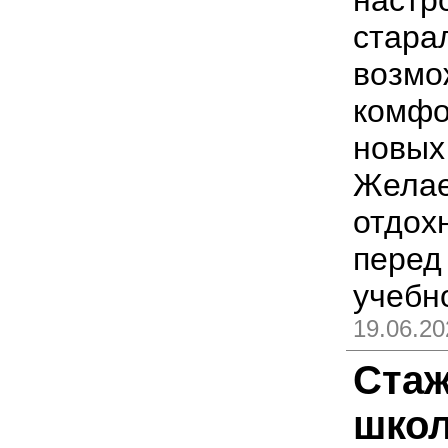
стара
возмо
комфо
новых 
Желае
отдох
перед
учебн
19.06.20
Ста
шко