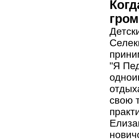
Когд
гром
Детски
Селек
прини
"Я Пед
однои
отдых
свою 
практ
Елиза
нович