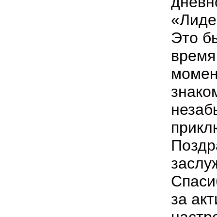
дневн
«Лиде
Это б
время
момен
знако
незаб
прикл
Поздр
засл
Спаси
за ак
настр