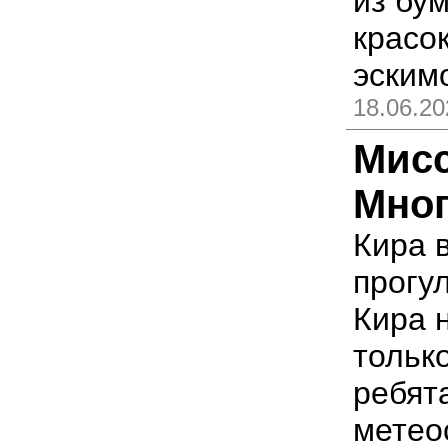
из бум
красо
эским
18.06.20
Мис
Мног
Кира в
прогул
Кира н
тольк
ребят
метео