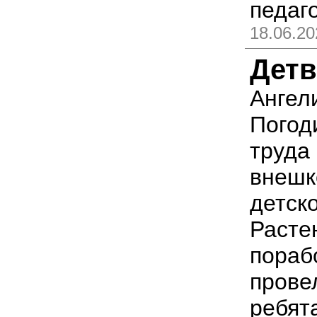
педаг
18.06.20
Детв
Ангел
Погод
труда
внешк
детск
Расте
пораб
прове
ребят