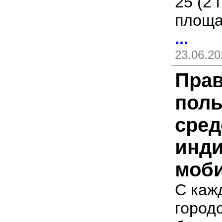
25 (2 
площа
...
23.06.20
Прав
поль
сред
инд
моби
С каж
город