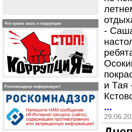
летне
отдых
Что нужно знать о коррупции
- Саш
насто
ребят
Осоки
покрас
и Тая 
Роскомнадзор информирует!
Кстов
...
29.06.20
Днев